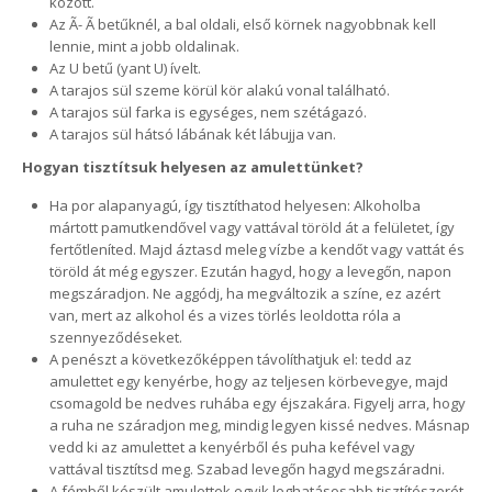
között.
Az Ã- Ã betűknél, a bal oldali, első körnek nagyobbnak kell
lennie, mint a jobb oldalinak.
Az U betű (yant U) ívelt.
A tarajos sül szeme körül kör alakú vonal található.
A tarajos sül farka is egységes, nem szétágazó.
A tarajos sül hátsó lábának két lábujja van.
Hogyan tisztítsuk helyesen az amulettünket?
Ha por alapanyagú, így tisztíthatod helyesen: Alkoholba
mártott pamutkendővel vagy vattával töröld át a felületet, így
fertőtleníted. Majd áztasd meleg vízbe a kendőt vagy vattát és
töröld át még egyszer. Ezután hagyd, hogy a levegőn, napon
megszáradjon. Ne aggódj, ha megváltozik a színe, ez azért
van, mert az alkohol és a vizes törlés leoldotta róla a
szennyeződéseket.
A penészt a következőképpen távolíthatjuk el: tedd az
amulettet egy kenyérbe, hogy az teljesen körbevegye, majd
csomagold be nedves ruhába egy éjszakára. Figyelj arra, hogy
a ruha ne száradjon meg, mindig legyen kissé nedves. Másnap
vedd ki az amulettet a kenyérből és puha kefével vagy
vattával tisztítsd meg. Szabad levegőn hagyd megszáradni.
A fémből készült amulettek egyik leghatásosabb tisztítószerét