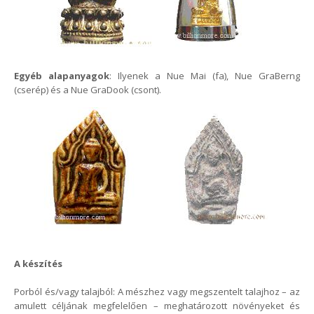
Egyéb alapanyagok
: Ilyenek a Nue Mai (fa), Nue GraBerng
(cserép) és a Nue GraDook (csont).
A készítés
Porból és/vagy talajból: A mészhez vagy megszentelt talajhoz – az
amulett céljának megfelelően – meghatározott növényeket és