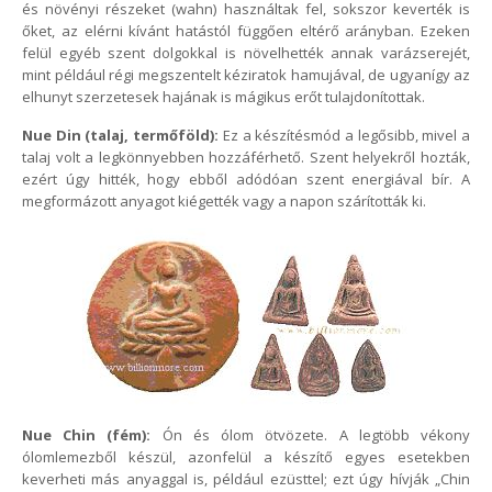
és növényi részeket (wahn) használtak fel, sokszor keverték is
őket, az elérni kívánt hatástól függően eltérő arányban. Ezeken
felül egyéb szent dolgokkal is növelhették annak varázserejét,
mint például régi megszentelt kéziratok hamujával, de ugyanígy az
elhunyt szerzetesek hajának is mágikus erőt tulajdonítottak.
Nue Din (talaj, termőföld):
Ez a készítésmód a legősibb, mivel a
talaj volt a legkönnyebben hozzáférhető. Szent helyekről hozták,
ezért úgy hitték, hogy ebből adódóan szent energiával bír. A
megformázott anyagot kiégették vagy a napon szárították ki.
Nue Chin (fém):
Ón és ólom ötvözete. A legtöbb vékony
ólomlemezből készül, azonfelül a készítő egyes esetekben
keverheti más anyaggal is, például ezüsttel; ezt úgy hívják „Chin