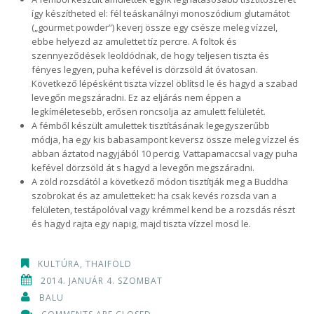
így készítheted el: fél teáskanálnyi monoszódium glutamátot
(„gourmet powder”) keverj össze egy csésze meleg vízzel,
ebbe helyezd az amulettet tíz percre. A foltok és
szennyeződések leoldódnak, de hogy teljesen tiszta és
fényes legyen, puha kefével is dörzsöld át óvatosan.
Következő lépésként tiszta vízzel öblítsd le és hagyd a szabad
levegőn megszáradni. Ez az eljárás nem éppen a
legkíméletesebb, erősen roncsolja az amulett felületét.
A fémből készült amulettek tisztításának legegyszerűbb
módja, ha egy kis babasampont keversz össze meleg vízzel és
abban áztatod nagyjából 10 percig. Vattapamaccsal vagy puha
kefével dörzsöld át s hagyd a levegőn megszáradni.
A zöld rozsdától a következő módon tisztítják meg a Buddha
szobrokat és az amuletteket: ha csak kevés rozsda van a
felületen, testápolóval vagy krémmel kend be a rozsdás részt
és hagyd rajta egy napig, majd tiszta vízzel mosd le.
KULTÚRA
,
THAIFÖLD
2014. JANUÁR 4. SZOMBAT
BALU