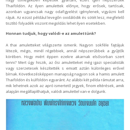
nagy tömegekben képesek gyártani, ezért igen népszerűek
Thaiföldön. Az ilyen amulettek előnye, hogy erősek, tartósak,
azonban ugyancsak nagy odafigyelést igénylenek, vigyázni kell
rájuk. Az ezüst például levegőn oxidálódik és sötét lesz, megfelelő
tisztító folyadék viszont megoldás lehet ilyen esetekben.
Honnan tudjuk, hogy valódi-e az amulettünk?
A thai amuletteket világszerte ismerik. Nagyon sokféle fajtájuk
létezik, mégis, minél régebbiek, annál népszerűbbek a gyűjtők
körében. Hogy miért éppen ezekre akarnak elsősorban szert
tenni? Mert úgy hiszik, az ősi amuletteket még igazi specialisták
vagy szerzetesek készítették s emiatt aztán különleges erővel
bírnak. Következésképpen manapság nagyon sok a hamis amulett
Thaiföldön és külföldön egyaránt. Az alábbi két példa rámutat arra,
mik lehetnek azok az apró ismertető jegyek, finom eltérések, amik
alapján megállapíthatjuk, valódi amulettel van-e dolgunk.