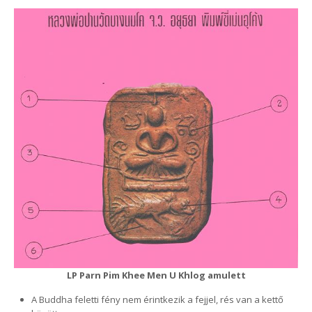
LP Parn Pim Khee Men U Khlog amulett
A Buddha feletti fény nem érintkezik a fejjel, rés van a kettő