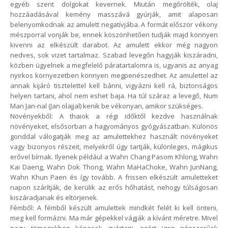
egyéb szent dolgokat kevernek. Miután megőrölték, olaj
hozzáadásával kemény masszává gyúrják, amit alaposan
belenyomkodnak az amulett negatívjába. A formát először vékony
mészporral vonják be, ennek köszönhetően tudják majd könnyen
kivenni az elkészült darabot. Az amulett ekkor még nagyon
nedves, sok vizet tartalmaz. Szabad levegőn hagyják kiszáradni,
közben ügyelnek a megfelelő páratartalomra is, ugyanis az anyag
nyirkos környezetben könnyen megpenészedhet. Az amulettel az
annak kijáró tisztelettel kell bánni, vigyázni kell rá, biztonságos
helyen tartani, ahol nem eshet baja. Ha túl száraz a levegő, Num
Man Jan-nal (Jan olajjal) kenik be vékonyan, amikor szükséges.
Növényekből: A thaiok a régi időktől kezdve használnak
növényeket, elsősorban a hagyományos gyógyászatban. Különös
gonddal válogatják meg az amulettekhez használt növényeket
vagy bizonyos részeit, melyekről úgy tartják, különleges, mágikus
erővel bírnak. Ilyenek például a Wahn Chang Pasom Khlong, Wahn
Kai Daeng, Wahn Dok Thong, Wahn MaHaChoke, Wahn JunNang,
Wahn Khun Paen és így tovább. A frissen elkészült amuletteket
napon szárítják, de kerülik az erős hőhatást, nehogy túlságosan
kiszáradjanak és eltörjenek.
Fémből: A fémből készült amulettek mindkét felét ki kell önteni,
meg kell formázni. Ma már gépekkel vágják a kívánt méretre. Mivel