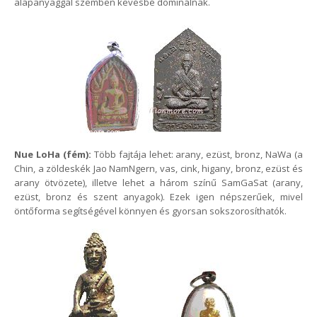
alapanyaggal szemben kevésbé dominálnak.
Nue LoHa (fém):
Több fajtája lehet: arany, ezüst, bronz, NaWa (a
Chin, a zöldeskék Jao NamNgern, vas, cink, higany, bronz, ezüst és
arany ötvözete), illetve lehet a három színű SamGaSat (arany,
ezüst, bronz és szent anyagok). Ezek igen népszerűek, mivel
öntőforma segítségével könnyen és gyorsan sokszorosíthatók.