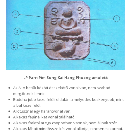
LP Parn Pim Song Kai Hang Phuang amulett
Az Ã- Ã betűk között összekötő vonal van, nem szabad
megtörtnek lennie.
Buddha jobb keze felőli oldalán a mélyedés keskenyebb, mint
a bal keze felől.
A lótusznál egy harántvonal van.
A kakas fejénél két vonal található.
A kakas farktollai egy csoportban vannak, nem állnak szét.
A kakas lábait mindössze két vonal alkotja, nincsenek karmai.