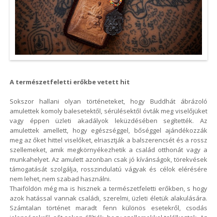
A természetfeletti erőkbe vetett hit
Sokszor hallani olyan történeteket, hogy Buddhát ábrázoló
amulettek komoly balesetektől, sérülésektől óvták meg viselőjüket
vagy éppen üzleti akadályok leküzdésében segítették. Az
amulettek amellett, hogy egészséggel, bőséggel ajándékozzák
meg az őket hittel viselőket, elriasztják a balszerencsét és a rossz
szellemeket, amik megkörnyékezhetik a család otthonát vagy a
munkahelyet. Az amulett azonban csak jó kívánságok, törekvések
támogatását szolgálja, rosszindulatú vágyak és célok elérésére
nem lehet, nem szabad használni.
Thaiföldön még ma is hisznek a természetfeletti erőkben, s hogy
azok hatással vannak családi, szerelmi, üzleti életük alakulására.
Számtalan történet maradt fenn különös esetekről, csodás