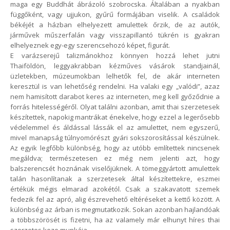
maga egy Buddhát ábrázoló szobrocska. Általában a nyakban
függőként, vagy ujjukon, gyűrű formájában viselik. A családok
békéjét a házban elhelyezett amulettek őrzik, de az autók,
járművek műszerfalán vagy visszapillantó tükrén is gyakran
elhelyeznek egy-egy szerencsehozó képet, figurát.
E varázserejű talizmánokhoz könnyen hozzá lehet jutni
Thaiföldön, leggyakrabban kézműves vásárok standjainál,
üzletekben, múzeumokban lelhetők fel, de akár interneten
keresztül is van lehetőség rendelni. Ha valaki egy „valódi”, azaz
nem hamisított darabot keres az interneten, meg kell győződnie a
forrás hitelességéről. Olyat találni azonban, amit thai szerzetesek
készítettek, napokig mantrákat énekelve, hogy ezzel a legerősebb
védelemmel és áldással lássák el az amulettet, nem egyszerű,
mivel manapság túlnyomórészt gyári sokszorosítással készülnek.
Az egyik legfőbb különbség, hogy az utóbb említettek nincsenek
megáldva; természetesen ez még nem jelenti azt, hogy
balszerencsét hoznának viselőjüknek. A tömeggyártott amulettek
talán hasonlítanak a szerzetesek által készítettekre, eszmei
értékük mégis elmarad azokétól. Csak a szakavatott szemek
fedezik fel az apró, alig észrevehető eltéréseket a kettő között. A
különbség az árban is megmutatkozik. Sokan azonban hajlandóak
a többszörösét is fizetni, ha az valamely már elhunyt híres thai