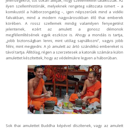
jelenségekről, sőt sokan állítják, hogy szellemekkel találkoztak. Az
ilyen szellemhistóriák, melyeknek rengeteg változata ismert – a
komikustól a hátborzongatóig –, igen népszerűek mind a vidéki
falvakban, mind a modern nagyvárosokban élő thai emberek
körében. A rossz szellemek mindig valamilyen fenyegetést
jelentenek, ezért az amulett a gonosz démonok
megfélemlítésének egyik eszköze is. Ahogy a mondás is tartja,
„jobb biztonságban lenni, mint utólag sajnálkozni”, vagyis jobb
félni, mint megijedni. A jó amulett az ártó szándékú embereket is
távol tartja. Állítólag, régen a szerzetesek a katonák számára külön
amulettet készítettek, hogy az védelmükre legyen a háborúban.
Sok thai amulettet Buddha képével díszítenek, vagy az amulett