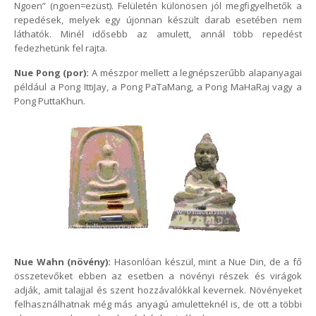
Ngoen” (ngoen=ezüst). Felületén különösen jól megfigyelhetők a
repedések, melyek egy újonnan készült darab esetében nem
láthatók. Minél idősebb az amulett, annál több repedést
fedezhetünk fel rajta.
Nue Pong (por):
A mészpor mellett a legnépszerűbb alapanyagai
például a Pong IttiJay, a Pong PaTaMang, a Pong MaHaRaj vagy a
Pong PuttaKhun.
Nue Wahn (növény):
Hasonlóan készül, mint a Nue Din, de a fő
összetevőket ebben az esetben a növényi részek és virágok
adják, amit talajjal és szent hozzávalókkal kevernek. Növényeket
felhasználhatnak még más anyagú amuletteknél is, de ott a többi