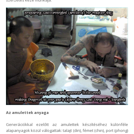
szerzetes keze munkája.
Az amulettek anyaga
Generációkkal ezelőtt az amulettek készítéséhez különféle
alapanyagok közül válogattak: talajt (din), fémet (chin), port (phong)