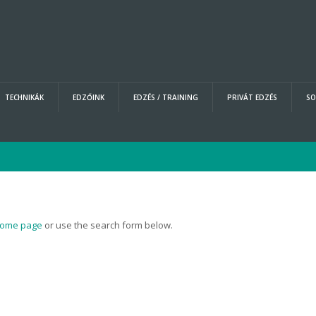
TECHNIKÁK
EDZŐINK
EDZÉS / TRAINING
PRIVÁT EDZÉS
SO
 home page
or use the search form below.