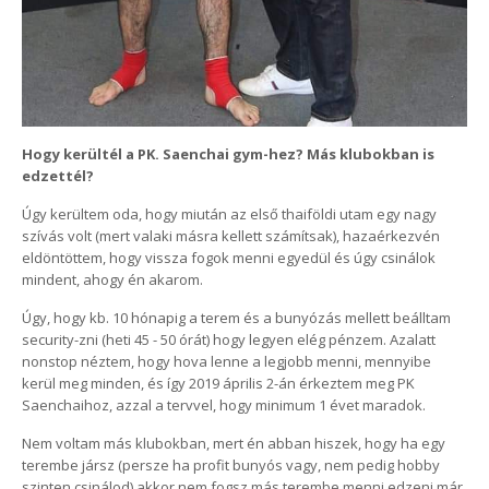
Hogy kerültél a PK. Saenchai gym-hez? Más klubokban is
edzettél?
Úgy kerültem oda, hogy miután az első thaiföldi utam egy nagy
szívás volt (mert valaki másra kellett számítsak), hazaérkezvén
eldöntöttem, hogy vissza fogok menni egyedül és úgy csinálok
mindent, ahogy én akarom.
Úgy, hogy kb. 10 hónapig a terem és a bunyózás mellett beálltam
security-zni (heti 45 - 50 órát) hogy legyen elég pénzem. Azalatt
nonstop néztem, hogy hova lenne a legjobb menni, mennyibe
kerül meg minden, és így 2019 április 2-án érkeztem meg PK
Saenchaihoz, azzal a tervvel, hogy minimum 1 évet maradok.
Nem voltam más klubokban, mert én abban hiszek, hogy ha egy
terembe jársz (persze ha profit bunyós vagy, nem pedig hobby
szinten csinálod) akkor nem fogsz más terembe menni edzeni már