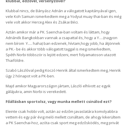
klubbal, edzővel, versenyzővel?
Klubbal nincs, de Bányász Adrián a válogatott kapitányával igen,
vele Koh Samuin ismerkedtem meg a Yodyut muay thai-ban és még
vele volt akkor Herceg Alex és Zsákai Béci.
Aztán amikor már a PK. Saenchai-ban voltam és láttam, hogy
Adriánék Bangkokban vannak a csapattal és, hogy a Y.....(nagyon
nem bírom Y..... haha) ban edzenek, hívtam,hogy jobb, ha átjönnek
a PK.- be és akkor több válogatott taggal is meg ismerkedtem,
Spéth Norbi többször is lejött edzeni, mert folyamatoson utazott
Thaiföldre.
Szabó Lászlóval pedig Koczó Henrik által ismerkedtem meg, Henrik
úgy 2 hónapot volt a PK-ben.
Majd amikor Magyarországon jártam, László elhívott az egyik
gálájukra, amin Norbi is verekedett.
Főállásban sportolsz, vagy munka mellett csinálod ezt?
Eleinte csak hobbi volt, aztán az edzőm javaslatára komolyabbra
vettem és egy pár évig meló mellett csináltam, de ahogy kikerültem
a PK Saenchai-hoz, azóta csak sport meg edzősködés, meg privát