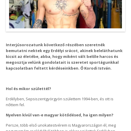
Interjúsorozatunk következő részében szeretnék
bemutatni nektek egy Erdélyi srácot, akinek beleláthatunk
kicsit az életébe, abba, hogy miként vált belőle harcos és
megosztja velünk gondolatait is szeretet sportágunkkal
kapcsolatban feltett kérdéseinkben. Ő Korodi István.
Hol és mikor születtél?
Erdélyben, Sepsiszentgyörgyön születtem 1994-ben, és ott is
nőttem fel.
Nyelven kívül van-e magyar kötődésed, ha igen milyen?
Persze, több első unokatestvérem is Magyarországon él, meg
nagymamám családjából többen is akkor születtek Erdélyben,