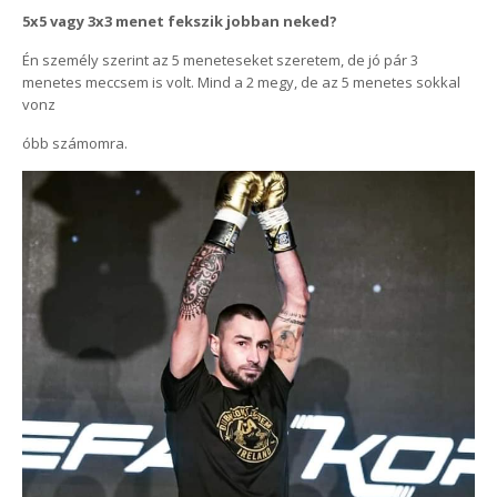
5x5 vagy 3x3 menet fekszik jobban neked?
Én személy szerint az 5 meneteseket szeretem, de jó pár 3
menetes meccsem is volt. Mind a 2 megy, de az 5 menetes sokkal
vonz
óbb számomra.