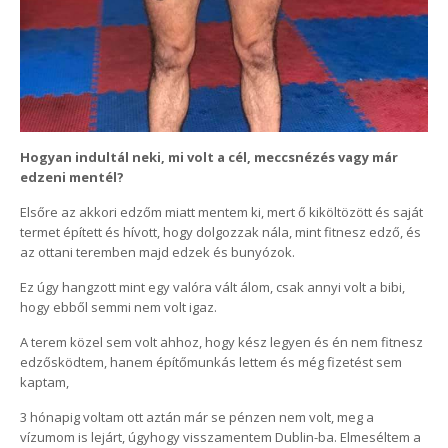
Hogyan indultál neki, mi volt a cél, meccsnézés vagy már
edzeni mentél?
Elsőre az akkori edzőm miatt mentem ki, mert ő kiköltözött és saját
termet épített és hívott, hogy dolgozzak nála, mint fitnesz edző, és
az ottani teremben majd edzek és bunyózok.
Ez úgy hangzott mint egy valóra vált álom, csak annyi volt a bibi,
hogy ebből semmi nem volt igaz.
A terem közel sem volt ahhoz, hogy kész legyen és én nem fitnesz
edzősködtem, hanem építőmunkás lettem és még fizetést sem
kaptam,
3 hónapig voltam ott aztán már se pénzen nem volt, meg a
vízumom is lejárt, úgyhogy visszamentem Dublin-ba. Elmeséltem a