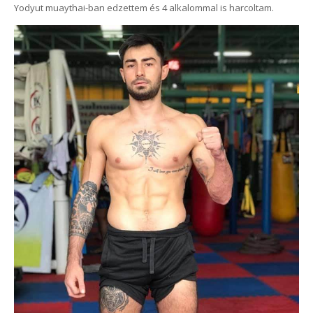
Yodyut muaythai-ban edzettem és 4 alkalommal is harcoltam.