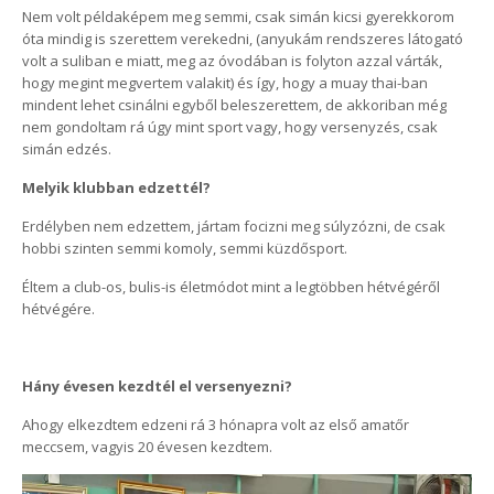
Nem volt példaképem meg semmi, csak simán kicsi gyerekkorom
óta mindig is szerettem verekedni, (anyukám rendszeres látogató
volt a suliban e miatt, meg az óvodában is folyton azzal várták,
hogy megint megvertem valakit) és így, hogy a muay thai-ban
mindent lehet csinálni egyből beleszerettem, de akkoriban még
nem gondoltam rá úgy mint sport vagy, hogy versenyzés, csak
simán edzés.
Melyik klubban edzettél?
Erdélyben nem edzettem, jártam focizni meg súlyzózni, de csak
hobbi szinten semmi komoly, semmi küzdősport.
Éltem a club-os, bulis-is életmódot mint a legtöbben hétvégéről
hétvégére.
Hány évesen kezdtél el versenyezni?
Ahogy elkezdtem edzeni rá 3 hónapra volt az első amatőr
meccsem, vagyis 20 évesen kezdtem.