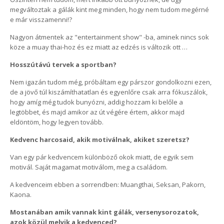
megváltoztak a gálák kint meg minden, hogy nem tudom megérné
e már visszamenni!?
Nagyon átmentek az "entertainment show" -ba, aminek nincs sok
köze a muay thai-hoz és ez miatt az edzés is változik ott …
Hosszútávú tervek a sportban?
Nem igazán tudom még, próbáltam egy párszor gondolkozni ezen,
de a jövő túl kiszámíthatatlan és egyenlőre csak arra fókuszálok,
hogy amíg még tudok bunyózni, addig hozzam ki belőle a
legtöbbet, és majd amikor az út végére értem, akkor majd
eldöntöm, hogy legyen tovább.
Kedvenc harcosaid, akik motiválnak, akiket szeretsz?
Van egy pár kedvencem különböző okok miatt, de egyik sem
motivál. Saját magamat motiválom, meg a családom.
A kedvenceim ebben a sorrendben: Muangthai, Seksan, Pakorn,
Kaona.
Mostanában amik vannak kint gálák, versenysorozatok,
azok közül melyik a kedvenced?