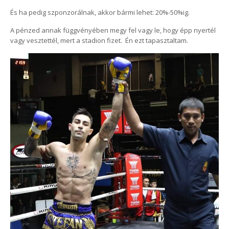
És ha pedig szponzorálnak, akkor bármi lehet: 20%-50%ig.
A pénzed annak függvényében megy fel vagy le, hogy épp nyertél
vagy vesztettél, mert a stadion fizet. Én ezt tapasztaltam.