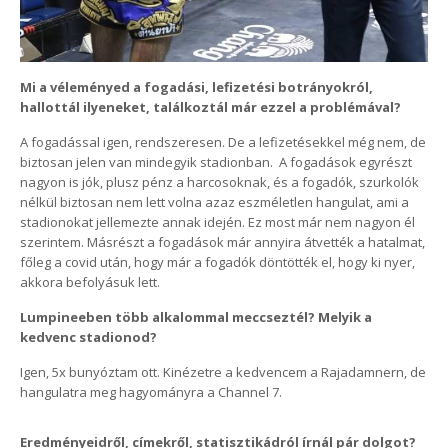
Mi a véleményed a fogadási, lefizetési botrányokról,
hallottál ilyeneket, találkoztál már ezzel a problémával?
A fogadással igen, rendszeresen. De a lefizetésekkel még nem, de
biztosan jelen van mindegyik stadionban. A fogadások egyrészt
nagyon is jók, plusz pénz a harcosoknak, és a fogadók, szurkolók
nélkül biztosan nem lett volna azaz eszméletlen hangulat, ami a
stadionokat jellemezte annak idején. Ez most már nem nagyon él
szerintem. Másrészt a fogadások már annyira átvették a hatalmat,
főleg a covid után, hogy már a fogadók döntötték el, hogy ki nyer,
akkora befolyásuk lett.
Lumpineeben több alkalommal meccseztél? Melyik a
kedvenc stadionod?
Igen, 5x bunyóztam ott. Kinézetre a kedvencem a Rajadamnern, de
hangulatra meg hagyományra a Channel 7.
Eredményeidről, címekről, statisztikádról írnál pár dolgot?