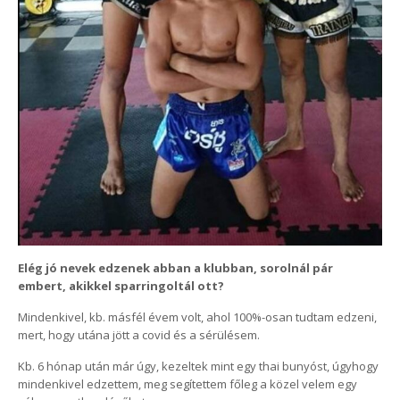
Elég jó nevek edzenek abban a klubban, sorolnál pár
embert, akikkel sparringoltál ott?
Mindenkivel, kb. másfél évem volt, ahol 100%-osan tudtam edzeni,
mert, hogy utána jött a covid és a sérülésem.
Kb. 6 hónap után már úgy, kezeltek mint egy thai bunyóst, úgyhogy
mindenkivel edzettem, meg segítettem főleg a közel velem egy