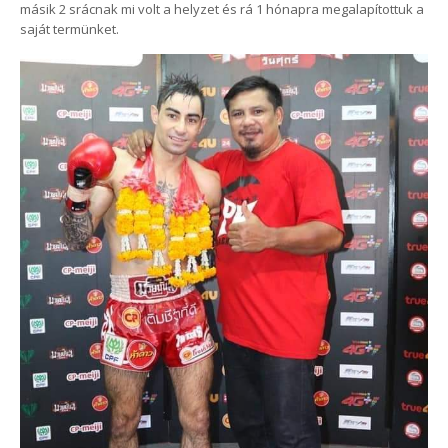
másik 2 srácnak mi volt a helyzet és rá 1 hónapra megalapítottuk a
saját termünket.