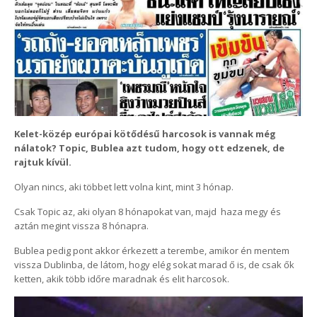
Kelet-közép európai kötődésű harcosok is vannak még
nálatok? Topic, Bublea azt tudom, hogy ott edzenek, de
rajtuk kívül.
Olyan nincs, aki többet lett volna kint, mint 3 hónap.
Csak Topic az, aki olyan 8 hónapokat van, majd haza megy és
aztán megint vissza 8 hónapra.
Bublea pedig pont akkor érkezett a terembe, amikor én mentem
vissza Dublinba, de látom, hogy elég sokat marad ő is, de csak ők
ketten, akik több időre maradnak és elit harcosok.