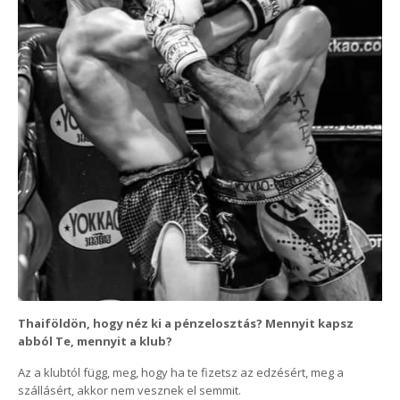
Thaiföldön, hogy néz ki a pénzelosztás? Mennyit kapsz
abból Te, mennyit a klub?
Az a klubtól függ, meg, hogy ha te fizetsz az edzésért, meg a
szállásért, akkor nem vesznek el semmit.