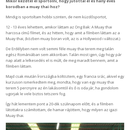
Mikor kezdtél el sportolni, hogy jutottál el és hány éves
korodban a muay thai-hoz?
Mindig is sportoltam hobbi szinten, de nem küzdősportot,
12 - 13 éves lehettem, amikor láttam az Ong Bak: A Muay thai
harcosa című filmet, és az hittem, hogy amit a filmben láttam az a
Muay thai, (közben muay boran volt, az is a Hollywood i változat.)
De Erdélyben nem volt semmi féle muay thai terem meg talán
egész Romániában sem akkoriban. Talán most igen, úgy hogy pár
nap alatt a lelkesedés el is múlt, de meg maradt bennem, amit a
filmben láttam.
Majd csak miután Írországba költöztem, egy francia srác, akivel egy
kurzuson ismerkedtem meg, mondta, hogy van egy muay thai
terem 5 percnyire az én lakásomtól és ő is oda jár, ha gondolom
ugorjak le vele biztos tetszeni fog.
Így hát lementem pont a 20-dik szülinapom előtt, és a filmben
látottakra számítottam, de hamar rájöttem, hogy milyen az igazi
Muay thai.