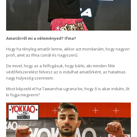
Amatőrről mi a véleményed? Ifma?
Hogy ha tényleg amatőr lenne, akkor azt mondanám, hogy nagyon
profi, amit az Ifma csinál és nagyszerű.
De mivel, hogy az a felfogásuk, hogy bárki, aki minden féle
védőfelszerelést felvesz az is indulhat amatőrként, az hatalmas
nagy hülyeség szerintem.
Most képzeld el ha Tawanchai ugrana be, hogy ő is akar indulni, őt
ki fogja megverni?