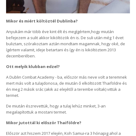
Mikor és miért költöztél Dublinba?
Anyukám már több éve kint élt és megígértem,hogy miután
befejezem a sulit akkor kiköltözök én is. De suli után még 1 évet
buliztam, szórakoztam aztán mondtam magamnak, hogy oké, de
ígértem valamit, ideje betartani és így én is kiköltöztem 2013
decemberében.
Ott melyik klubban edzel?
A Dublin Combat Academy - ba, először más neve volt a teremnek
mert más volt a tulajdonosa, de miután ő elköltözött Thaiföldre és
én meg 2 másik srác (akik az elejétől a terembe voltak) vittük a
termet.
De miután észrevettük, hogy a tulaj lehúz minket, 3-an
megalapítottuk a mostani termet.
Mikor jutottál ki először Thaiföldre?
Először azt hiszem 2017 elején, Koh Samui-ra 3 hónapig ahol a