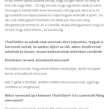
közel semmi tapasztalattal bírnak, vagy ha igen akkor az meg 30
éve volt vagy több.... Én úgy hiszem, hogy úgy lehet valaki jó edző,
ha maga is edzett több éven keresztül, volt egy pár meccse is és
így ezekből van tapasztalata és tudja hogyan működik a sport. De
aki csak ellátogatott Thaiföldre és látott pár meccset, meg
látogatott pár termet és az a személy akarja elmagyarázni, hogy és
mi kell, hogy edző lehess, az baromság.
Thaiföldön az edzők nem vesznek részt képzésen, maguk is
harcosok voltak, és amikor eljött az idő, akkor átváltottak
edzőnek és lassan, lassan beletanultak miközben csinálták.
Rövidtávú terveid, következő meccsed?
Rövidtávú tervem, hogy minél többet verekedjek, április közepén
lenne a következő meccsem
Már 2 gálát is töröltek, amiben kellett volna bunyózzak, úgyhogy
remélem ez megmarad.
Mikor tervezed újra kimenni Thaiföldre? Ott szeretnél főleg
meccsezni?
Őszintén nem tudom, mert inkább ott bunyóznék, de úgy