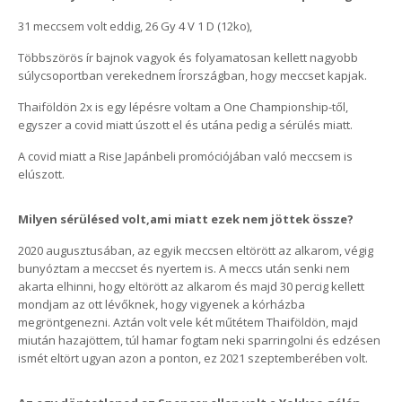
31 meccsem volt eddig, 26 Gy 4 V 1 D (12ko),
Többszörös ír bajnok vagyok és folyamatosan kellett nagyobb
súlycsoportban verekednem Írországban, hogy meccset kapjak.
Thaiföldön 2x is egy lépésre voltam a One Championship-től,
egyszer a covid miatt úszott el és utána pedig a sérülés miatt.
A covid miatt a Rise Japánbeli promóciójában való meccsem is
elúszott.
Milyen sérülésed volt,ami miatt ezek nem jöttek össze?
2020 augusztusában, az egyik meccsen eltörött az alkarom, végig
bunyóztam a meccset és nyertem is. A meccs után senki nem
akarta elhinni, hogy eltörött az alkarom és majd 30 percig kellett
mondjam az ott lévőknek, hogy vigyenek a kórházba
megröntgenezni. Aztán volt vele két műtétem Thaiföldön, majd
miután hazajöttem, túl hamar fogtam neki sparringolni és edzésen
ismét eltört ugyan azon a ponton, ez 2021 szeptemberében volt.