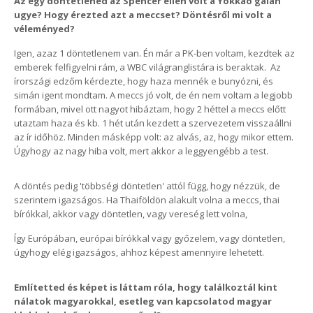
Az egy döntetlened az Spencer ellen volt a Yokkao gálán
ugye? Hogy érezted azt a meccset? Döntésről mi volt a
véleményed?
Igen, azaz 1 döntetlenem van. Én már a PK-ben voltam, kezdtek az
emberek felfigyelni rám, a WBC világranglistára is beraktak. Az
írországi edzőm kérdezte, hogy haza mennék e bunyózni, és
simán igent mondtam. A meccs jó volt, de én nem voltam a legjobb
formában, mivel ott nagyot hibáztam, hogy 2 héttel a meccs előtt
utaztam haza és kb. 1 hét után kezdett a szervezetem visszaállni
az ír időhöz. Minden másképp volt: az alvás, az, hogy mikor ettem.
Úgyhogy az nagy hiba volt, mert akkor a leggyengébb a test.
A döntés pedig 'többségi döntetlen' attól függ, hogy nézzük, de
szerintem igazságos. Ha Thaiföldön alakult volna a meccs, thai
bírókkal, akkor vagy döntetlen, vagy vereség lett volna,
Így Európában, európai bírókkal vagy győzelem, vagy döntetlen,
úgyhogy elég igazságos, ahhoz képest amennyire lehetett.
Említetted és képet is láttam róla, hogy találkoztál kint
nálatok magyarokkal, esetleg van kapcsolatod magyar