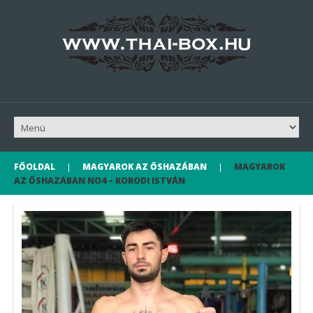
FŐOLDAL
MAGYAROK AZ ŐSHAZÁBAN
MAGYAROK
AZ ŐSHAZÁBAN NO4 – KORODI ISTVÁN