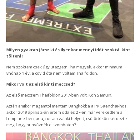
Milyen gyakran jársz ki és ilyenkor mennyi időt szoktál kint
tölteni?
Nem szoktam csak úgy utazgatni, ha megyek, akkor minimum
8hónap 1 év, a covid óta nem voltam Thaiföldön.
Mikor volt az első kinti meccsed?
Az első meccsem Thaiföldön 2017-ben volt, Koh Samuin.
Aztán amikor magamtól mentem Bangkokba a PK Saenchai-hoz
akkor 2019 április 2-án értem oda és 27-én már verekedtem a
Lumpinee-ben, beugrottam valaki helyett, csütörtökön kérdezte
meg, hogy bunyóznék e szombaton?