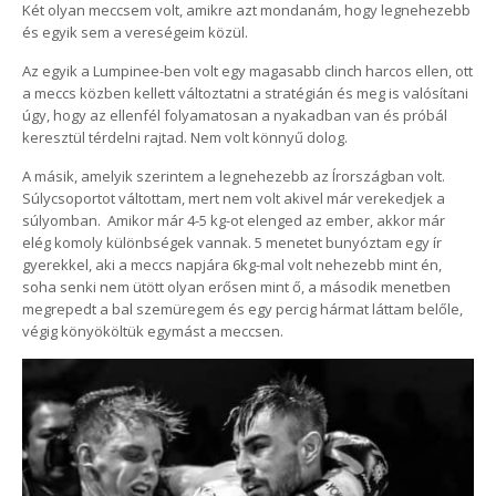
Két olyan meccsem volt, amikre azt mondanám, hogy legnehezebb
és egyik sem a vereségeim közül.
Az egyik a Lumpinee-ben volt egy magasabb clinch harcos ellen, ott
a meccs közben kellett változtatni a stratégián és meg is valósítani
úgy, hogy az ellenfél folyamatosan a nyakadban van és próbál
keresztül térdelni rajtad. Nem volt könnyű dolog.
A másik, amelyik szerintem a legnehezebb az Írországban volt.
Súlycsoportot váltottam, mert nem volt akivel már verekedjek a
súlyomban. Amikor már 4-5 kg-ot elenged az ember, akkor már
elég komoly különbségek vannak. 5 menetet bunyóztam egy ír
gyerekkel, aki a meccs napjára 6kg-mal volt nehezebb mint én,
soha senki nem ütött olyan erősen mint ő, a második menetben
megrepedt a bal szemüregem és egy percig hármat láttam belőle,
végig könyököltük egymást a meccsen.