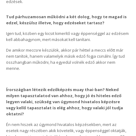
edzések.
Tud párhuzamosan működni a két dolog, hogy te magad is
edzel, készülsz illetve, hogy edzéseket tartasz?
Igen tud, közben egy kicsit kimerítő vagy éppenséggel az edzésem
kell abbahagynom, mert másokat kell tanítani.
De amikor meccsre készülök, akkor pár héttel a meccs előtt már
nem tanítok, hanem valamelyik másik edző fogja csinálni. Így tud
összhangban működni, ha egyedül volnék edző akkor nem
menne.
Írországban létezik edzőképzés muay thai-ban? Neked
milyen tapasztalatod van ahhoz, hogy jó és hiteles edző
legyen valaki, szükség van úgymond hivatalos képzésre
vagy kellő tapasztalat is elég ahhoz, hogy valaki jól tudja
oktatni?
Én nem hiszek az úgymond hivatalos képzésekben, mert az
esetek nagy részében akik követelik, vagy éppenséggel oktatják,