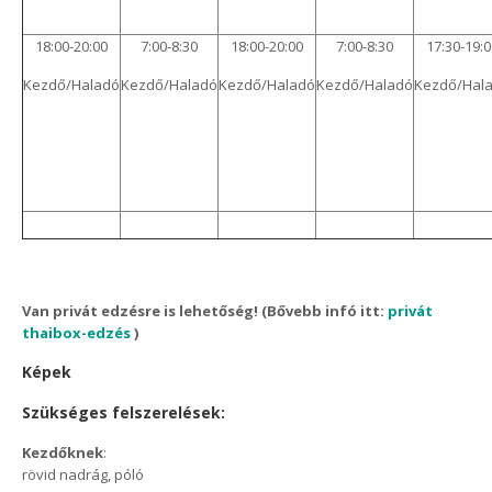
18:00-20:00
7:00-8:30
18:00-20:00
7:00-8:30
17:30-19:0
Kezdő/Haladó
Kezdő/Haladó
Kezdő/Haladó
Kezdő/Haladó
Kezdő/Hal
Van privát edzésre is lehetőség! (Bővebb infó itt:
privát
thaibox-edzés
)
Képek
Szükséges felszerelések:
Kezdőknek
:
rövid nadrág, póló