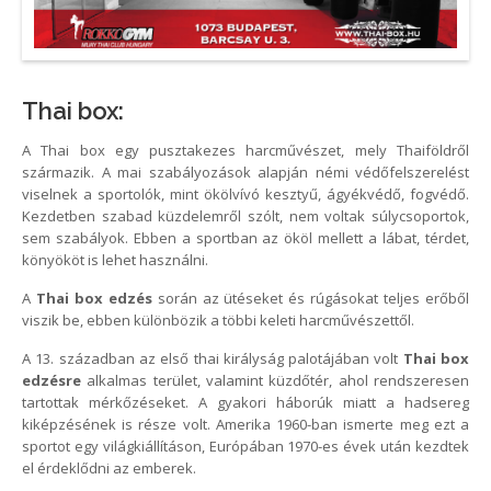
Thai box:
A Thai box egy pusztakezes harcművészet, mely Thaiföldről
származik. A mai szabályozások alapján némi védőfelszerelést
viselnek a sportolók, mint ökölvívó kesztyű, ágyékvédő, fogvédő.
Kezdetben szabad küzdelemről szólt, nem voltak súlycsoportok,
sem szabályok. Ebben a sportban az ököl mellett a lábat, térdet,
könyököt is lehet használni.
A
Thai box edzés
során az ütéseket és rúgásokat teljes erőből
viszik be, ebben különbözik a többi keleti harcművészettől.
A 13. században az első thai királyság palotájában volt
Thai box
edzésre
alkalmas terület, valamint küzdőtér, ahol rendszeresen
tartottak mérkőzéseket. A gyakori háborúk miatt a hadsereg
kiképzésének is része volt. Amerika 1960-ban ismerte meg ezt a
sportot egy világkiállításon, Európában 1970-es évek után kezdtek
el érdeklődni az emberek.