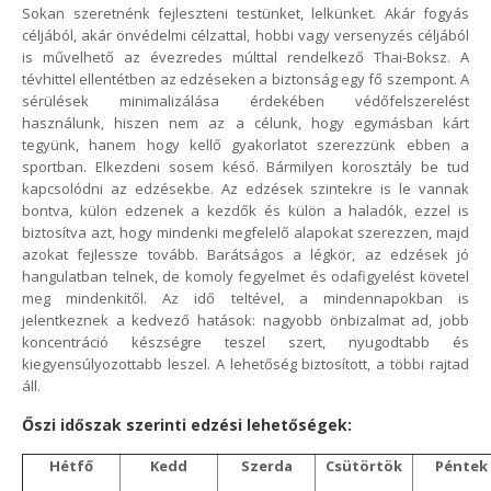
Sokan szeretnénk fejleszteni testünket, lelkünket. Akár fogyás
céljából, akár önvédelmi célzattal, hobbi vagy versenyzés céljából
is művelhető az évezredes múlttal rendelkező Thai-Boksz. A
tévhittel ellentétben az edzéseken a biztonság egy fő szempont. A
sérülések minimalizálása érdekében védőfelszerelést
használunk, hiszen nem az a célunk, hogy egymásban kárt
tegyünk, hanem hogy kellő gyakorlatot szerezzünk ebben a
sportban. Elkezdeni sosem késő. Bármilyen korosztály be tud
kapcsolódni az edzésekbe. Az edzések szintekre is le vannak
bontva, külön edzenek a kezdők és külön a haladók, ezzel is
biztosítva azt, hogy mindenki megfelelő alapokat szerezzen, majd
azokat fejlessze tovább. Barátságos a légkör, az edzések jó
hangulatban telnek, de komoly fegyelmet és odafigyelést követel
meg mindenkitől. Az idő teltével, a mindennapokban is
jelentkeznek a kedvező hatások: nagyobb önbizalmat ad, jobb
koncentráció készségre teszel szert, nyugodtabb és
kiegyensúlyozottabb leszel. A lehetőség biztosított, a többi rajtad
áll.
Őszi időszak szerinti edzési lehetőségek:
Hétfő
Kedd
Szerda
Csütörtök
Péntek