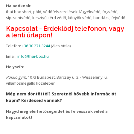
Haladóknak
:
thai-box short, póló, védőfelszerelések: lágyékvédő, fogvédő,
sípcsontvédő, kesztyű, térd védő, könyök védő, bandázs, fejvédő
Kapcsolat - Érdeklődj telefonon, vagy
a lenti űrlapon!
Telefon:
+36 30 271-3244
(Ales Attila)
Email:
info@thai-box.hu
Helyszín:
Rokko gym:
1073 Budapest, Barcsay u. 3. - Wesselényi u.
villamosmegálló közelében
Még nem döntöttél? Szeretnél bővebb információt
kapni? Kérdéseid vannak?
Hagyd meg elérhetőségeidet és felvesszük veled a
kapcsolatot!