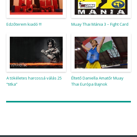
Edzőterem kiadó !!!
Muay Thai Mánia 3 – Fight Card
A tökéletes harcossá válás 25
Éltető Daniella Amatőr Muay
“titka”
Thai Európa Bajnok