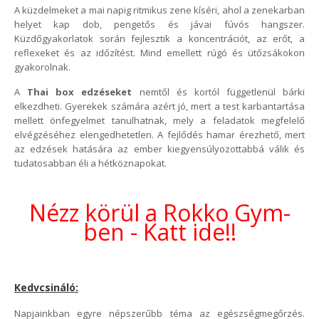
A küzdelmeket a mai napig ritmikus zene kíséri, ahol a zenekarban
helyet kap dob, pengetős és jávai fúvós hangszer.
Küzdőgyakorlatok során fejlesztik a koncentrációt, az erőt, a
reflexeket és az időzítést. Mind emellett rúgó és ütőzsákokon
gyakorolnak.
A
Thai box edzéseket
nemtől és kortól függetlenül bárki
elkezdheti. Gyerekek számára azért jó, mert a test karbantartása
mellett önfegyelmet tanulhatnak, mely a feladatok megfelelő
elvégzéséhez elengedhetetlen. A fejlődés hamar érezhető, mert
az edzések hatására az ember kiegyensúlyozottabbá válik és
tudatosabban éli a hétköznapokat.
Nézz körül a Rokko Gym-
ben - Katt ide!!
Kedvcsináló:
Napjainkban egyre népszerűbb téma az egészségmegőrzés.