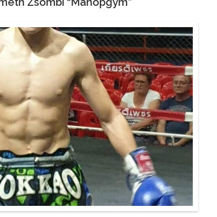
émeth Zsombi “Manopgym”