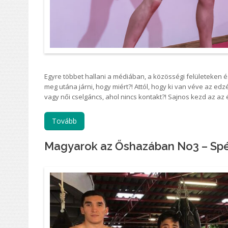
Egyre többet hallani a médiában, a közösségi felületeken é
meg utána járni, hogy miért?! Attól, hogy ki van véve az ed
vagy női cselgáncs, ahol nincs kontakt?! Sajnos kezd az az
Tovább
Magyarok az Őshazában No3 – Spét