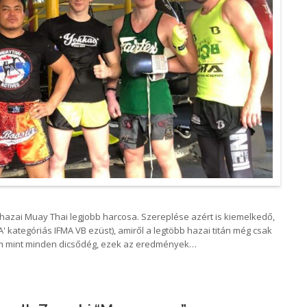
a hazai Muay Thai legjobb harcosa. Szereplése azért is kiemelkedő,
'A' kategóriás IFMA VB ezüst), amiről a legtöbb hazai titán még csak
m mint minden dicsődég, ezek az eredmények…