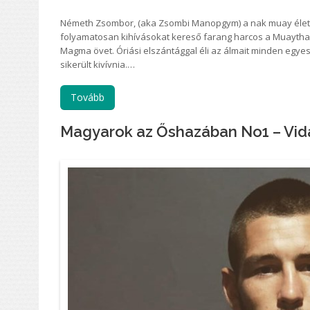
Németh Zsombor, (aka Zsombi Manopgym) a nak muay életet 
folyamatosan kihívásokat kereső farang harcos a Muaythai
Magma övet. Óriási elszántággal éli az álmait minden egyes
sikerült kivívnia.…
Tovább
Magyarok az Őshazában No1 – Vidá