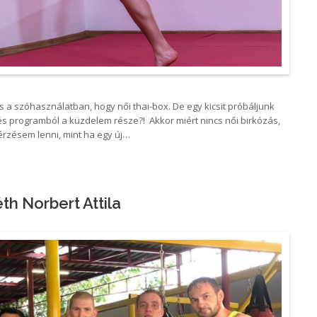
s a szóhasználatban, hogy női thai-box. De egy kicsit próbáljunk
zés programból a küzdelem része?! Akkor miért nincs női birkózás,
 érzésem lenni, mint ha egy új…
h Norbert Attila