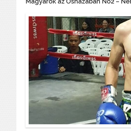
Magyarok az Őshazában No2 – N