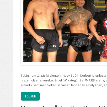
Talán nem túlzás kijelenteni, hogy Spéth Norbert jelenleg 
hiszen olyan sikereket ért el ('A' kategóriás IFMA EB arany, 
álmodni sem mer. Sokan szívesen lennének a helyében, á
Tovább