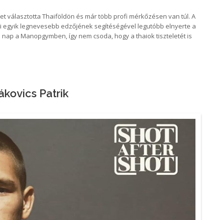
választotta Thaiföldön és már több profi mérkőzésen van túl. A
 egyik legnevesebb edzőjének segítéségével legutóbb elnyerte a
 nap a Manopgymben, így nem csoda, hogy a thaiok tiszteletét is
kovics Patrik