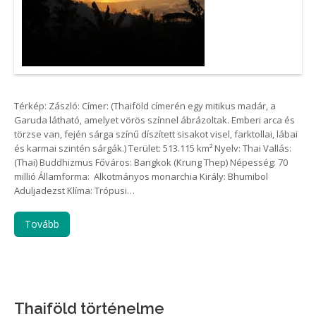
Térkép: Zászló: Címer: (Thaiföld címerén egy mitikus madár, a
Garuda látható, amelyet vörös színnel ábrázoltak. Emberi arca és
törzse van, fején sárga színű díszített sisakot visel, farktollai, lábai
és karmai szintén sárgák.) Terület: 513.115 km² Nyelv: Thai Vallás:
(Thai) Buddhizmus Főváros: Bangkok (Krung Thep) Népesség: 70
millió Államforma: Alkotmányos monarchia Király: Bhumibol
Aduljadezst Klíma: Trópusi…
Tovább
Thaiföld történelme