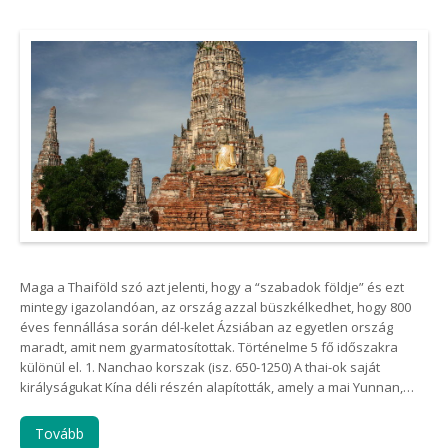
Maga a Thaiföld szó azt jelenti, hogy a “szabadok földje” és ezt
mintegy igazolandóan, az ország azzal büszkélkedhet, hogy 800
éves fennállása során dél-kelet Ázsiában az egyetlen ország
maradt, amit nem gyarmatosítottak. Történelme 5 fő időszakra
különül el. 1. Nanchao korszak (isz. 650-1250) A thai-ok saját
királyságukat Kína déli részén alapították, amely a mai Yunnan,…
Tovább