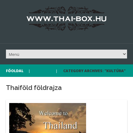
Thaiföld
FŐOLDAL
CATEGORY ARCHIVES: "KULTÚRA"
Thaiföld földrajza