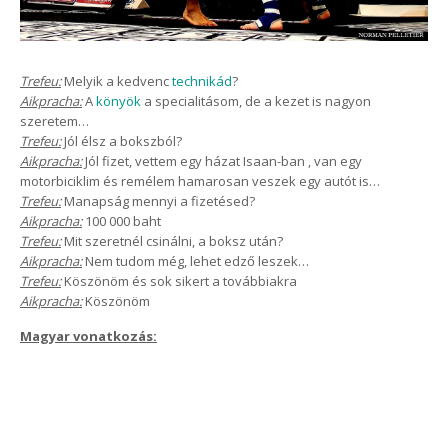
Trefeu:
Melyik a kedvenc
technikád
?
Aikpracha:
A
könyök
a specialitásom, de a kezet is nagyon
szeretem…
Trefeu:
Jól élsz a bokszból?
Aikpracha:
Jól fizet, vettem egy házat Isaan-ban , van egy
motorbiciklim és remélem hamarosan veszek egy autót is…
Trefeu:
Manapság mennyi a fizetésed?
Aikpracha:
100 000 baht
Trefeu:
Mit szeretnél csinálni, a boksz után?
Aikpracha:
Nem tudom még, lehet edző leszek…
Trefeu:
Köszönöm és sok sikert a továbbiakra
Aikpracha:
Köszönöm
Magyar vonatkozás: