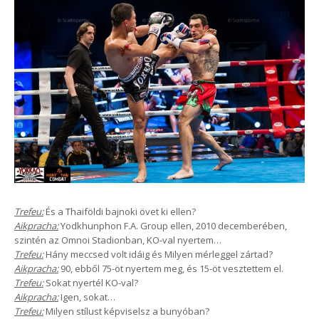
Trefeu:
És a Thaiföldi bajnoki övet ki ellen?
Aikpracha:
Yodkhunphon F.A. Group ellen, 2010 decemberében,
szintén az Omnoi Stadionban, KO-val nyertem…
Trefeu:
Hány meccsed volt idáig és Milyen mérleggel zártad?
Aikpracha:
90, ebből 75-öt nyertem meg, és 15-öt vesztettem el.
Trefeu:
Sokat nyertél KO-val?
Aikpracha:
Igen, sokat…
Trefeu:
Milyen stílust képviselsz a bunyóban?